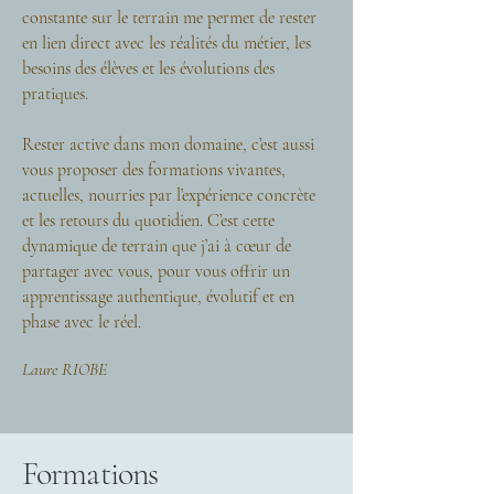
constante sur le terrain me permet de rester
en lien direct avec les réalités du métier, les
besoins des élèves et les évolutions des
pratiques.
Rester active dans mon domaine, c’est aussi
vous proposer des formations vivantes,
actuelles, nourries par l’expérience concrète
et les retours du quotidien. C’est cette
dynamique de terrain que j’ai à cœur de
partager avec vous, pour vous offrir un
apprentissage authentique, évolutif et en
phase avec le réel.
Laure RIOBE
Formations