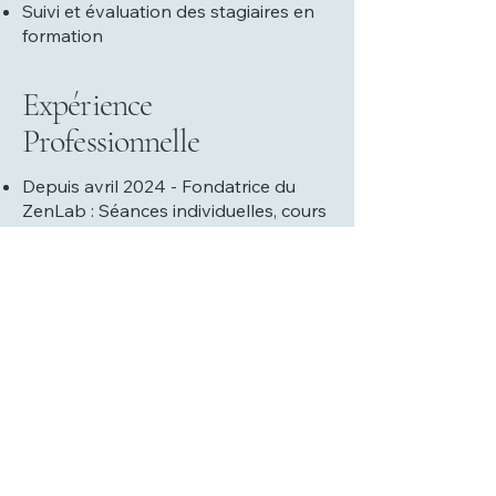
Suivi et évaluation des stagiaires en
formation
Expérience
Professionnelle
Depuis avril 2024 - Fondatrice du
ZenLab : Séances individuelles, cours
collectifs, ateliers, formations (Aroma
- massage- coaching - yoga)
De février 2020 à avril 2024, 2
cabinets à Colomiers et Rouffiac :
Séances individuelles, ateliers (Aroma
- coaching - massages)
D’octobre 2017 à janvier 2020,
fondatrice du centre bien-être
Sadhana à Colomiers : Séances