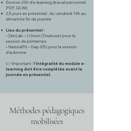
Environ 20h d’e-learning (travail personnel,
PDF, QCM)
2,5 jours en présentiel : du vendredi 14h au
dimanche fin de journée
Lieu du présentiel :
• ZenLab – L’Union (Toulouse) pour la
session de printemps
• NaturalFit – Gap (05) pour la session
d'automne
👉 Important :
l’intégralité du module e-
learning doit être complétée avant la
journée en présentiel.
Méthodes pédagogiques
mobilisées