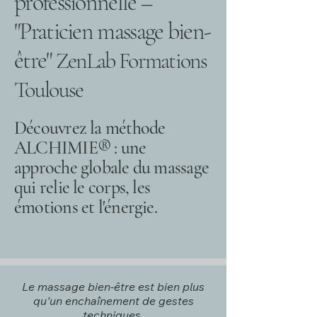
professionnelle –
"Praticien massage bien-
être"
ZenLab Formations
Toulouse
Découvrez la méthode
ALCHIMIE® : une
approche globale du massage
qui relie le corps, les
émotions et l'énergie.
Le massage bien-être est bien plus
qu'un enchaînement de gestes
techniques.