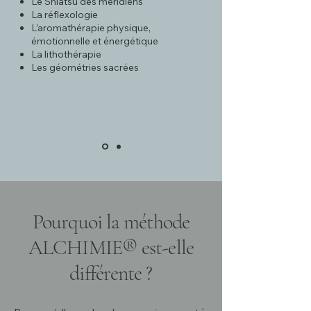
Le Shiatsu des méridiens
La réflexologie
L’aromathérapie physique,
émotionnelle et énergétique
La lithothérapie
Les géométries sacrées
Pourquoi la méthode
ALCHIMIE® est-elle
différente ?