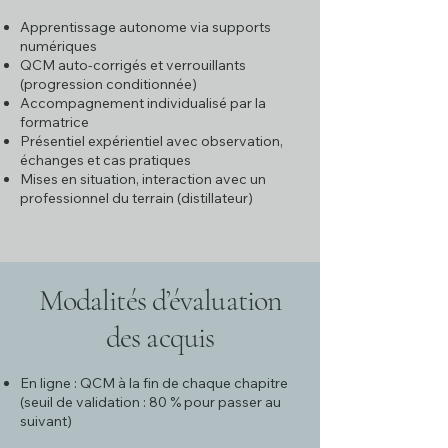
Apprentissage autonome via supports
numériques
QCM auto-corrigés et verrouillants
(progression conditionnée)
Accompagnement individualisé par la
formatrice
Présentiel expérientiel avec observation,
échanges et cas pratiques
Mises en situation, interaction avec un
professionnel du terrain (distillateur)
Modalités d’évaluation
des acquis
En ligne : QCM à la fin de chaque chapitre
(seuil de validation : 80 % pour passer au
suivant)