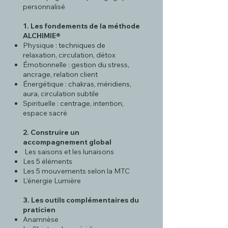
personnalisé
1. Les fondements de la méthode
ALCHIMIE®
Physique : techniques de
relaxation, circulation, détox
Émotionnelle : gestion du stress,
ancrage, relation client
Énergétique : chakras, méridiens,
aura, circulation subtile
Spirituelle : centrage, intention,
espace sacré
2. Construire un
accompagnement global
Les saisons et les lunaisons
Les 5 éléments
Les 5 mouvements selon la MTC
L’énergie Lumière
3. Les outils complémentaires du
praticien
Anamnèse