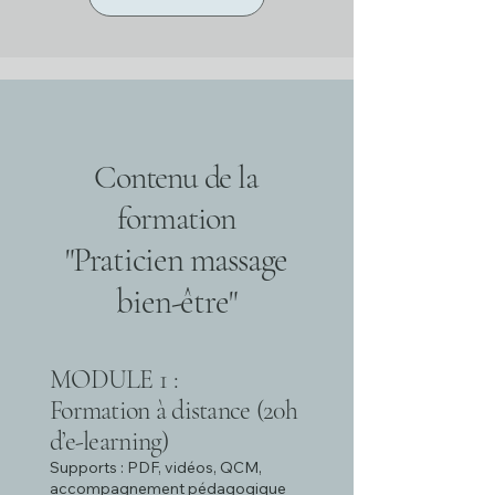
Contenu de la
formation
Praticien massage
"
bien-être
"
MODULE 1 :
Formation à distance (20h
d’e-learning)
Supports : PDF, vidéos, QCM,
accompagnement pédagogique