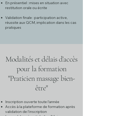
En présentiel : mises en situation avec
restitution orale ou écrite​
Validation finale : participation active,
réussite aux QCM, implication dans les cas
pratiques
Modalités et délais d’accès
pour la formation
"
Praticien massage bien-
être
"
Inscription ouverte toute l’année
Accès à la plateforme de formation après
validation de l’inscription