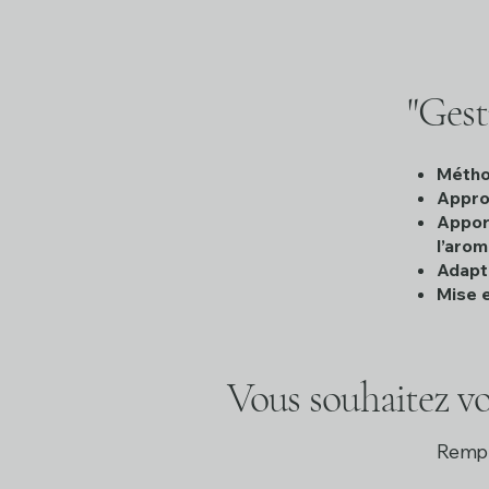
"Gest
Métho
Approc
Apport
l’aro
Adapt
Mise e
Vous souhaitez vo
Rempl