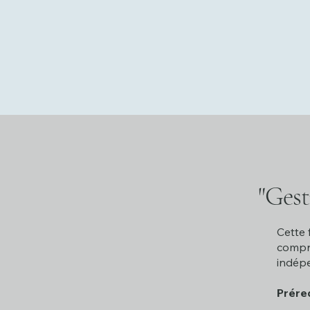
"Gest
Cette 
compre
indépe
Préreq