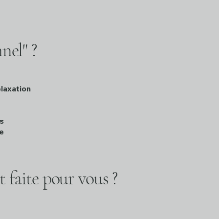
nnel"
?
laxation
s
e
 faite pour vous ?