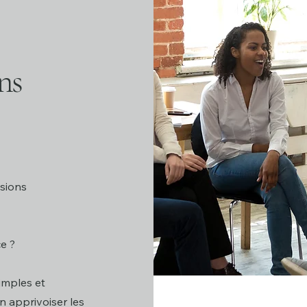
ns
nsions
ce ?
imples et
n apprivoiser les