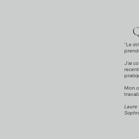
Q
"Le st
prendr
J’ai c
recent
pratiq
Mon ob
travail.
Laure 
Sophro