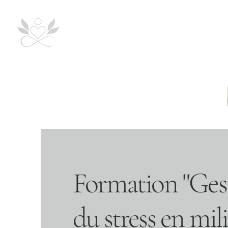
Le ZenLab
FORMATIONS
Formation "Ges
du stress en mil