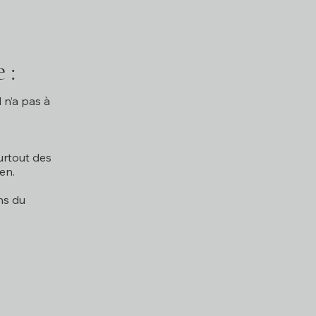
 :
l n’a pas à
urtout des
en.
ns du