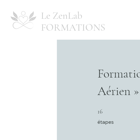
Le ZenLab
FORMATIONS
Formatio
Aérien »
16 étapes
16
étapes