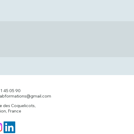
11 45 05 90
labformations@gmail.com
ue des Coquelicots,
ion, France