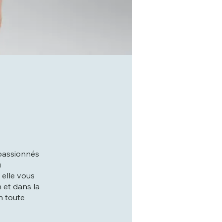
 passionnés
u
 elle vous
 et dans la
n toute