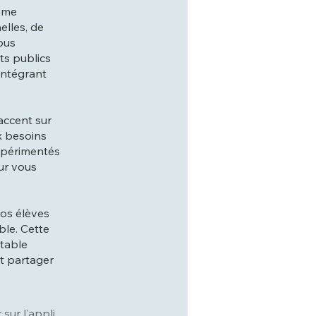
omme
elles, de
Vous
ts publics
 intégrant
’accent sur
ux besoins
xpérimentés
our vous
vos élèves
ble. Cette
itable
t partager
 sur l'appli