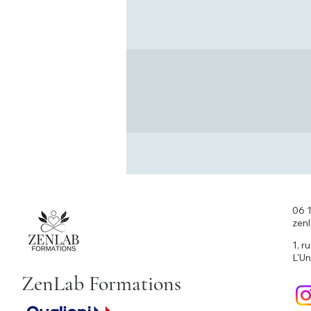
06 
zen
1, r
L'Un
ZenLab Formations