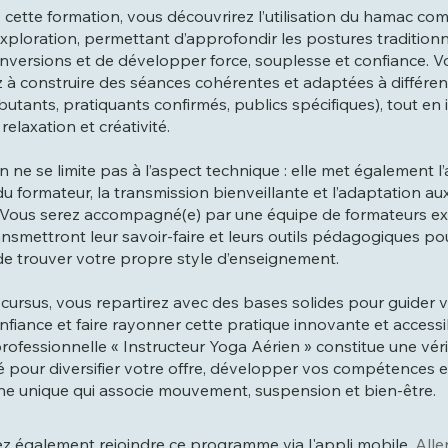
cette formation, vous découvrirez l’utilisation du hamac c
xploration, permettant d’approfondir les postures traditionn
es inversions et de développer force, souplesse et confiance. 
à construire des séances cohérentes et adaptées à différen
butants, pratiquants confirmés, publics spécifiques), tout en
 relaxation et créativité.
n ne se limite pas à l’aspect technique : elle met également l
du formateur, la transmission bienveillante et l’adaptation a
s. Vous serez accompagné(e) par une équipe de formateurs e
ansmettront leur savoir-faire et leurs outils pédagogiques p
e trouver votre propre style d’enseignement.
u cursus, vous repartirez avec des bases solides pour guider 
nfiance et faire rayonner cette pratique innovante et accessi
rofessionnelle « Instructeur Yoga Aérien » constitue une vér
 pour diversifier votre offre, développer vos compétences e
ine unique qui associe mouvement, suspension et bien-être.
 également rejoindre ce programme via l'appli mobile.
Aller