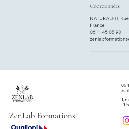
Coordonnées
NATURALFIT, Rue 
France
06 11 45 05 90
zenlabformation
06 
zen
1, r
L'Un
ZenLab Formations