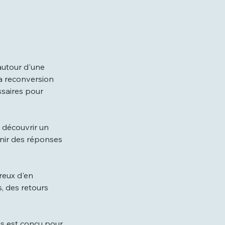
autour d'une
la reconversion
ssaires pour
 découvrir un
enir des réponses
reux d'en
, des retours
us est conçu pour