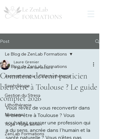
Le ZenLab
FORMATIONS
Post
Le Blog de ZenLab Formations
Laure Grenier
Le Blog de ZenLab Formations
9 juin
2 min de lecture
Comment devenir praticien
Aromathérapie - Olfactothérapie
bien-être à Toulouse ? Le guide
Sophrologie
Gestion du Stress
complet 2026
Lithothérapie
Vous rêvez de vous reconvertir dans 
Massage
le bien-être à Toulouse ? Vous 
souhaitez exercer une profession qui 
Yoga - Yoga aérien
a du sens, ancrée dans l'humain et la 
ZenLab Formations
santé naturelle ? Vous n'êtes pas 